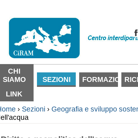
alta
i
ontenuti.
alta
lla
avigazione
ezioni
CHI
SIAMO
SEZIONI
FORMAZIONE
RI
LINK
Home
›
Sezioni
›
Geografia e sviluppo sosten
ell'acqua