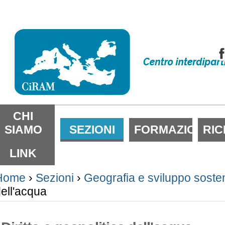
alta
i
ontenuti.
alta
lla
avigazione
ezioni
CHI
SIAMO
SEZIONI
FORMAZIONE
RI
LINK
Home
›
Sezioni
›
Geografia e sviluppo sosten
ell'acqua