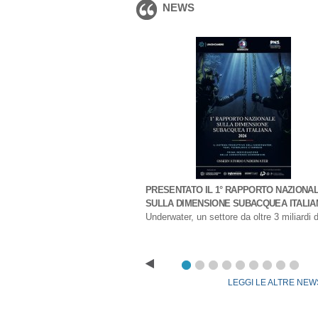
NEWS
N ON THE REGIME OF
SSAGE AND THE DUE DILIGENCE
OF FLAG STATES UNDER THE
L LAW OF THE SEA
 11 March 2025
PRESENTATO IL 1° RAPPORTO NAZIONA
SULLA DIMENSIONE SUBACQUEA ITALIA
Underwater, un settore da oltre 3 miliardi d
LEGGI LE ALTRE NEW