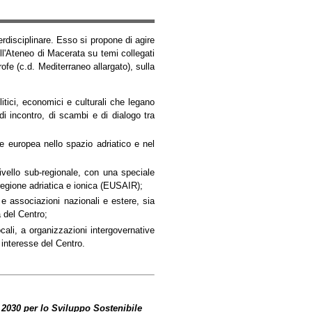
erdisciplinare. Esso si propone di agire
ell'Ateneo di Macerata su temi collegati
rofe (c.d. Mediterraneo allargato), sulla
DICO DELLO STRETTO DI
CALL FOR APPLICATIONS FOR NO. 1 VISITIN
olitici, economici e culturali che legano
E E GUERRA
POSTDOCTORAL FELLOW
i incontro, di scambi e di dialogo tra
Academic Year 2026-2027
one europea nello spazio adriatico e nel
ivello sub-regionale, con una speciale
 regione adriatica e ionica (EUSAIR);
i e associazioni nazionali e estere, sia
a del Centro;
ocali, a organizzazioni intergovernative
 interesse del Centro.
2030 per lo Sviluppo Sostenibile