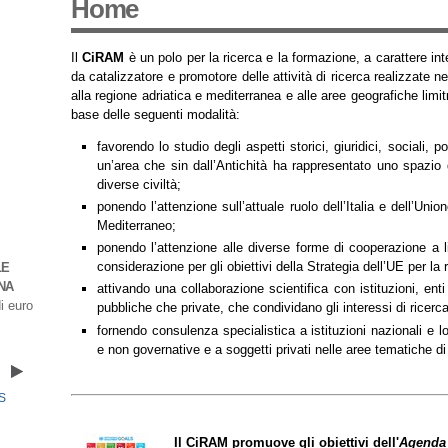
Home
Il
CiRAM
è un polo per la ricerca e la formazione, a carattere int
da catalizzatore e promotore delle attività di ricerca realizzate n
alla regione adriatica e mediterranea e alle aree geografiche limit
base delle seguenti modalità:
IL REGIME GIURI
CIRAM BOOK SERIES CALL FOR PAPERS –
favorendo lo studio degli aspetti storici, giuridici, sociali, p
HORMUZ TRA PAC
THE CHANGING ADRIATIC: CLIMATE,
un’area che sin dall’Antichità ha rappresentato uno spazio d
di A. Caligiuri
TERRITORIAL SUSTAINABILITY AND THE
diverse civiltà;
GOVERNANCE OF COASTAL SYSTEMS
ponendo l’attenzione sull’attuale ruolo dell’Italia e dell’Uni
Abstract submission deadline: 30 November
Mediterraneo;
2026
ponendo l’attenzione alle diverse forme di cooperazione a l
considerazione per gli obiettivi della Strategia dell’UE per la
LE
NA
attivando una collaborazione scientifica con istituzioni, ent
i euro
pubbliche che private, che condividano gli interessi di ricerc
fornendo consulenza specialistica a istituzioni nazionali e l
e non governative e a soggetti privati nelle aree tematiche di
S
Il CiRAM promuove gli obiettivi
dell'
Agenda 