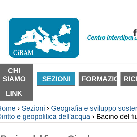
alta
i
ontenuti.
alta
lla
avigazione
ezioni
CHI
SIAMO
SEZIONI
FORMAZIONE
RI
LINK
Home
›
Sezioni
›
Geografia e sviluppo sosten
iritto e geopolitica dell'acqua
›
Bacino del f