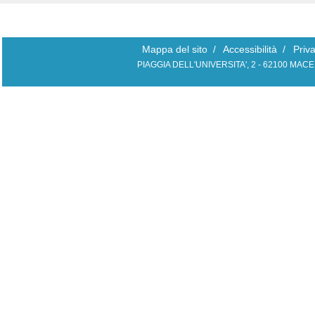
Mappa del sito
/
Accessibilità
/
Priv
PIAGGIA DELL'UNIVERSITA', 2 - 62100 MAC