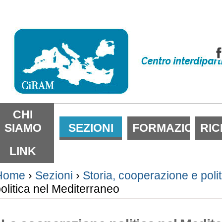
alta
i
ontenuti.
alta
lla
avigazione
ezioni
CHI
SIAMO
SEZIONI
FORMAZIONE
RI
LINK
Home
›
Sezioni
›
Storia, cooperazione e poli
olitica nel Mediterraneo