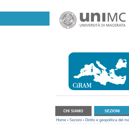
Salta
ai
contenuti.
|
Salta
alla
navigazione
Sezioni
CHI SIAMO
SEZIONI
Home
›
Sezioni
›
Diritto e geopolitica del m