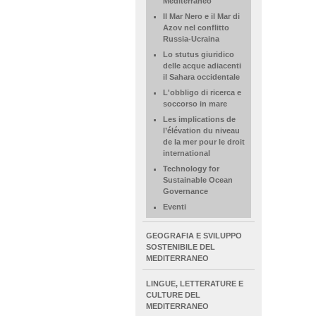
Mediterraneo
Il Mar Nero e il Mar di
Azov nel conflitto
Russia-Ucraina
Lo stutus giuridico
delle acque adiacenti
il Sahara occidentale
L'obbligo di ricerca e
soccorso in mare
Les implications de
l’élévation du niveau
de la mer pour le droit
international
Technology for
Sustainable Ocean
Governance
Eventi
GEOGRAFIA E SVILUPPO
SOSTENIBILE DEL
MEDITERRANEO
LINGUE, LETTERATURE E
CULTURE DEL
MEDITERRANEO