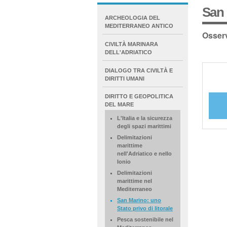
San 
NAVIGATION
ARCHEOLOGIA DEL
EXTENDED
MEDITERRANEO ANTICO
Osserv
CIVILTÀ MARINARA
DELL'ADRIATICO
DIALOGO TRA CIVILTÀ E
DIRITTI UMANI
DIRITTO E GEOPOLITICA
DEL MARE
L'Italia e la sicurezza
degli spazi marittimi
Delimitazioni
marittime
nell'Adriatico e nello
Ionio
Delimitazioni
marittime nel
Mediterraneo
San Marino: uno
Stato privo di litorale
Pesca sostenibile nel