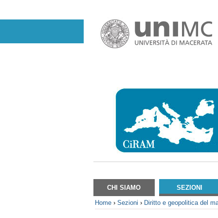
Salta
ai
contenuti.
|
Salta
alla
navigazione
Sezioni
CHI SIAMO
SEZIONI
Home
›
Sezioni
›
Diritto e geopolitica del m