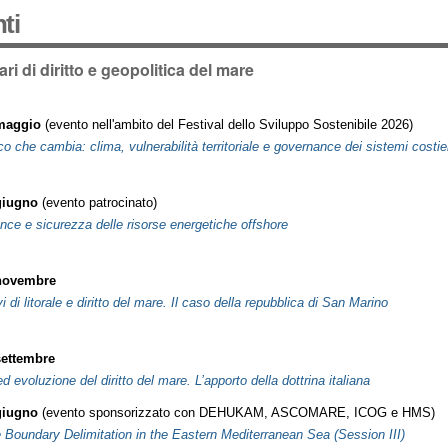
ti
ri di diritto e geopolitica del mare
maggio
(evento nell'ambito del Festival dello Sviluppo Sostenibile 2026)
ico che cambia: clima, vulnerabilità territoriale e governance dei sistemi costier
giugno
(evento patrocinato)
ce e sicurezza delle risorse energetiche offshore
novembre
vi di litorale e diritto del mare. Il caso della repubblica di San Marino
settembre
d evoluzione del diritto del mare. L’apporto della dottrina italiana
giugno
(evento sponsorizzato con DEHUKAM, ASCOMARE, ICOG e HMS)
 Boundary Delimitation in the Eastern Mediterranean Sea (Session III)