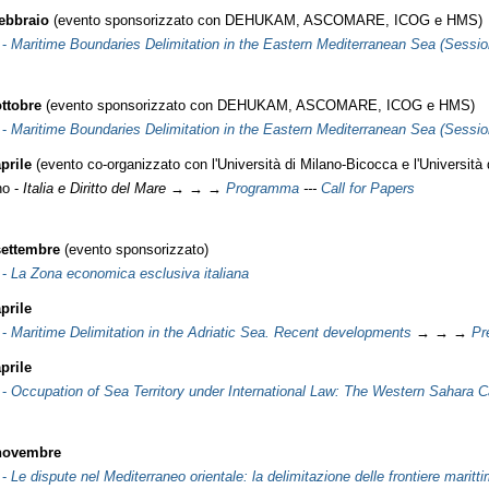
febbraio
(evento sponsorizzato con DEHUKAM, ASCOMARE, ICOG e HMS)
 -
Maritime Boundaries Delimitation in the Eastern Mediterranean Sea (Session 
ottobre
(evento sponsorizzato con DEHUKAM, ASCOMARE, ICOG e HMS)
 -
Maritime Boundaries Delimitation in the Eastern Mediterranean Sea (Session
aprile
(evento co-organizzato con l'Università di Milano-Bicocca e l'Università
o -
Italia e Diritto del Mare
→ → →
Programma
---
Call for Papers
settembre
(evento sponsorizzato)
 -
La Zona economica esclusiva italiana
prile
 -
Maritime Delimitation in the Adriatic Sea. Recent developments
→ → →
Pr
prile
 -
Occupation of Sea Territory under International Law: The Western Sahara 
novembre
-
Le dispute nel Mediterraneo orientale: la delimitazione delle frontiere marit