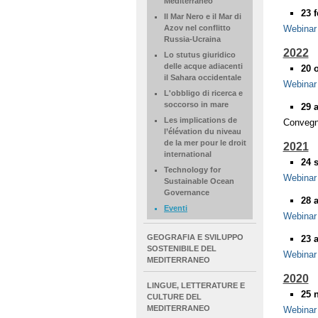
Mediterraneo
23 
Il Mar Nero e il Mar di
Webinar
Azov nel conflitto
Russia-Ucraina
2022
Lo stutus giuridico
delle acque adiacenti
20 
il Sahara occidentale
Webinar
L'obbligo di ricerca e
soccorso in mare
29 
Les implications de
Convegn
l’élévation du niveau
de la mer pour le droit
2021
international
24 
Technology for
Webinar
Sustainable Ocean
Governance
28 a
Eventi
Webinar
GEOGRAFIA E SVILUPPO
23 a
SOSTENIBILE DEL
Webinar
MEDITERRANEO
2020
LINGUE, LETTERATURE E
25 
CULTURE DEL
MEDITERRANEO
Webinar 