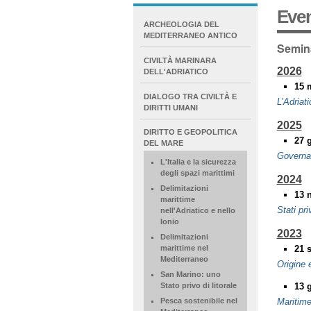
Even
NAVIGATION
ARCHEOLOGIA DEL
EXTENDED
MEDITERRANEO ANTICO
Semina
CIVILTÀ MARINARA
2026
DELL'ADRIATICO
15 
DIALOGO TRA CIVILTÀ E
L’Adriat
DIRITTI UMANI
2025
DIRITTO E GEOPOLITICA
27 
DEL MARE
Governan
L'Italia e la sicurezza
degli spazi marittimi
2024
Delimitazioni
13 
marittime
Stati pri
nell'Adriatico e nello
Ionio
2023
Delimitazioni
21 
marittime nel
Mediterraneo
Origine e
San Marino: uno
13 
Stato privo di litorale
Maritime
Pesca sostenibile nel