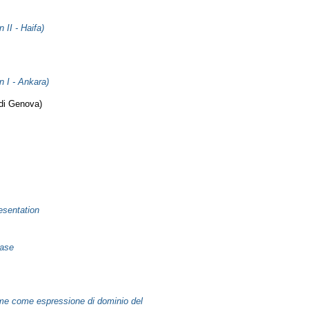
II - Haifa)
 I - Ankara)
 di Genova)
esentation
Case
time come espressione di dominio del