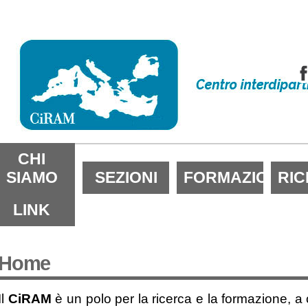
alta
i
ontenuti.
alta
lla
avigazione
ezioni
CHI
SIAMO
SEZIONI
FORMAZIONE
RI
LINK
Home
Il
CiRAM
è un polo per la ricerca e la formazione, a 