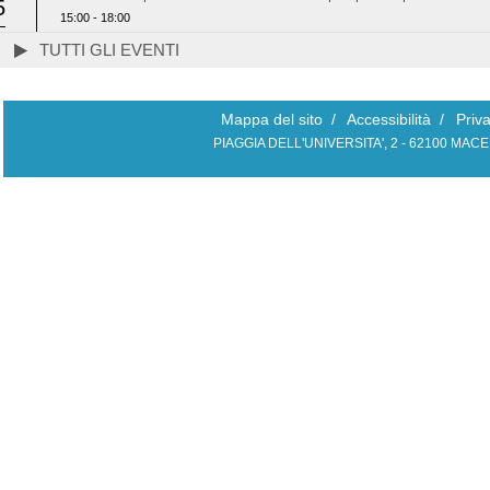
5
15:00 - 18:00
TUTTI GLI EVENTI
Mappa del sito
/
Accessibilità
/
Priv
PIAGGIA DELL'UNIVERSITA', 2 - 62100 MAC