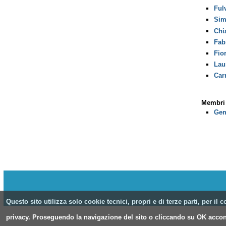
Ful
Sim
Chi
Fab
Fio
Lau
Car
Membri 
Ge
Questo sito utilizza solo cookie tecnici, propri e di terze parti, per i
privacy. Proseguendo la navigazione del sito o cliccando su OK accons