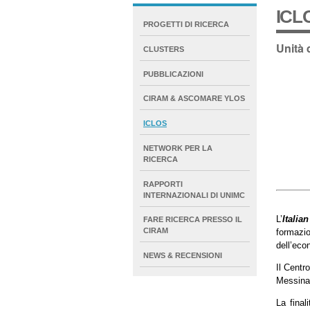
ICL
NAVIGATION
PROGETTI DI RICERCA
EXTENDED
Unità 
CLUSTERS
PUBBLICAZIONI
CIRAM & ASCOMARE YLOS
ICLOS
NETWORK PER LA
RICERCA
RAPPORTI
INTERNAZIONALI DI UNIMC
L’
Italia
FARE RICERCA PRESSO IL
CIRAM
formazio
dell’eco
NEWS & RECENSIONI
Il Centr
Messina,
La final