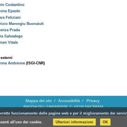
vio Costantino
ona Epasto
ara Feliziani
rizio Marongiu Buonaiuti
renza Prada
ra Salvadego
men Vitale
esterni
mma Andreone
(ISGI-CNR)
Mappa del sito
/
Accessibilità
/
Privacy
PIAGGIA DELL'UNIVERSITA', 2 - 62100 MACERATA
l corretto funzionamento delle pagine web e per il miglioramento dei servi
enti all'uso dei cookie.
Ulteriori informazioni
OK