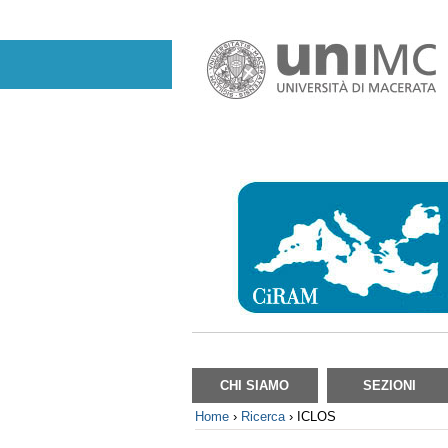
Salta
ai
contenuti.
|
Salta
alla
navigazione
Sezioni
CHI SIAMO
SEZIONI
Home
›
Ricerca
›
ICLOS