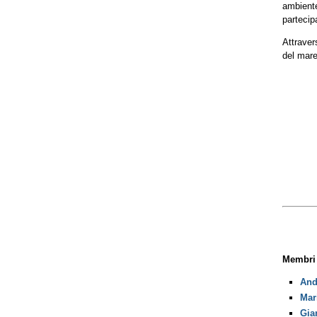
ambient
partecipa
Attraver
del mare
Membri
And
Mari
Gia