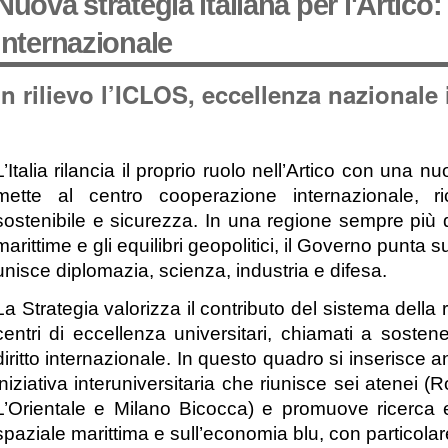
Nuova strategia italiana per l'Artico
internazionale
In rilievo l’ICLOS, eccellenza nazionale 
L’Italia rilancia il proprio ruolo nell’Artico con una 
mette al centro cooperazione internazionale, ric
sostenibile e sicurezza. In una regione sempre più de
marittime e gli equilibri geopolitici, il Governo punta
unisce diplomazia, scienza, industria e difesa.
La Strategia valorizza il contributo del sistema della ri
centri di eccellenza universitari, chiamati a soste
diritto internazionale. In questo quadro si inserisce a
iniziativa interuniversitaria che riunisce sei atene
L’Orientale e Milano Bicocca) e promuove ricerca e 
spaziale marittima e sull’economia blu, con particolare