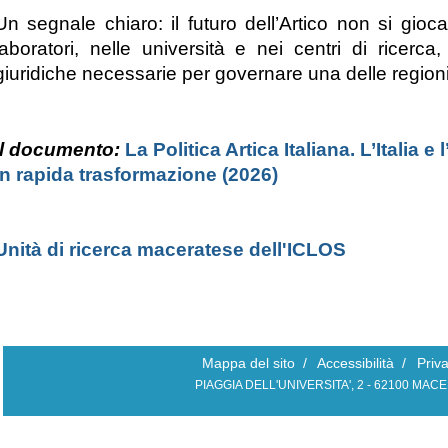
Un segnale chiaro: il futuro dell’Artico non si gio
laboratori, nelle università e nei centri di ricer
giuridiche necessarie per governare una delle regioni
Il documento:
La Politica Artica Italiana. L’Italia 
in rapida trasformazione (2026)
Unità di ricerca maceratese dell'ICLOS
Mappa del sito
/
Accessibilità
/
Priv
PIAGGIA DELL'UNIVERSITA', 2 - 62100 MAC