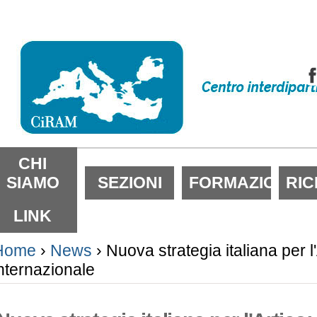
alta
i
ontenuti.
alta
lla
avigazione
ezioni
CHI
SIAMO
SEZIONI
FORMAZIONE
RI
LINK
Home
›
News
›
Nuova strategia italiana per l
nternazionale