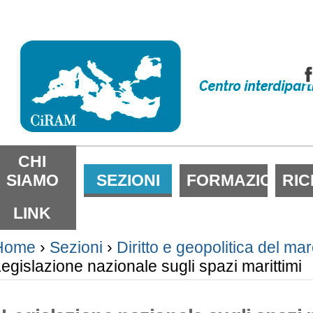
alta
i
ontenuti.
alta
lla
avigazione
ezioni
CHI
SIAMO
SEZIONI
FORMAZIONE
RI
LINK
Home
›
Sezioni
›
Diritto e geopolitica del ma
egislazione nazionale sugli spazi marittimi