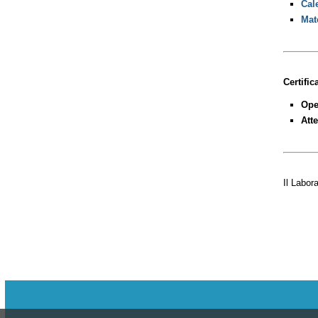
Cal
Mat
Certific
Ope
Att
Il Labor