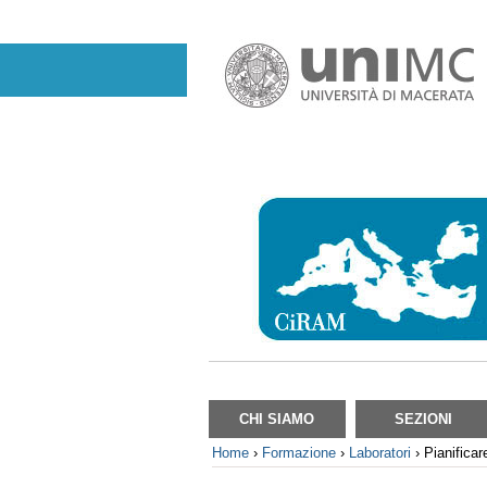
Salta
ai
contenuti.
|
Salta
alla
navigazione
Sezioni
CHI SIAMO
SEZIONI
Home
›
Formazione
›
Laboratori
›
Pianificar