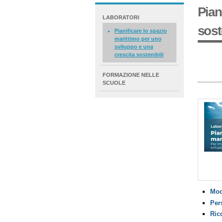
Pian
NAVIGATION
LABORATORI
EXTENDED
sost
Pianificare lo spazio
marittimo per uno
sviluppo e una
crescita sostenibili
FORMAZIONE NELLE
SCUOLE
Mod
Per
Ric