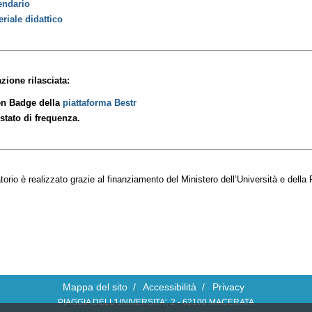
endario
eriale didattico
azione rilasciata:
n Badge
della
piattaforma Bestr
estato di frequenza.
atorio è realizzato grazie al finanziamento del Ministero dell’Università e dell
Mappa del sito
/
Accessibilità
/
Privacy
PIAGGIA DELL'UNIVERSITA', 2 - 62100 MACERATA