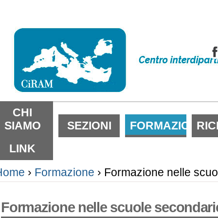
alta
i
ontenuti.
alta
lla
avigazione
ezioni
CHI
SIAMO
SEZIONI
FORMAZIONE
RI
LINK
Home
›
Formazione
›
Formazione nelle scuo
Formazione nelle scuole secondari