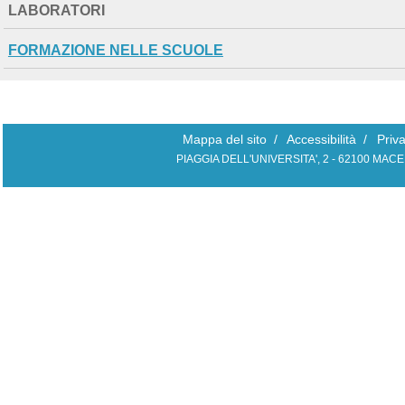
LABORATORI
EXTENDED
FORMAZIONE NELLE SCUOLE
Mappa del sito
/
Accessibilità
/
Priv
PIAGGIA DELL'UNIVERSITA', 2 - 62100 MAC