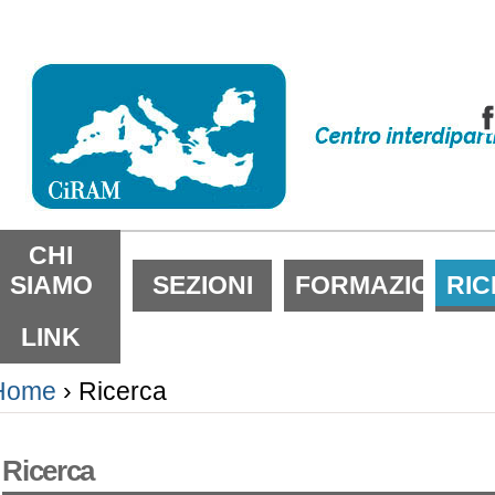
alta
i
ontenuti.
alta
lla
avigazione
ezioni
CHI
SIAMO
SEZIONI
FORMAZIONE
RI
LINK
Home
›
Ricerca
Ricerca