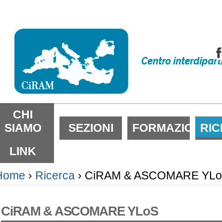
alta
i
ontenuti.
alta
lla
avigazione
ezioni
CHI
SIAMO
SEZIONI
FORMAZIONE
RI
LINK
Home
›
Ricerca
›
CiRAM & ASCOMARE YL
CiRAM & ASCOMARE YLoS