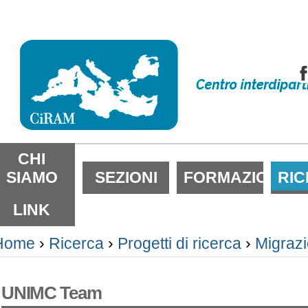
alta
i
ontenuti.
alta
lla
avigazione
ezioni
CHI
SIAMO
SEZIONI
FORMAZIONE
RI
LINK
Home
›
Ricerca
›
Progetti di ricerca
›
Migrazi
UNIMC Team