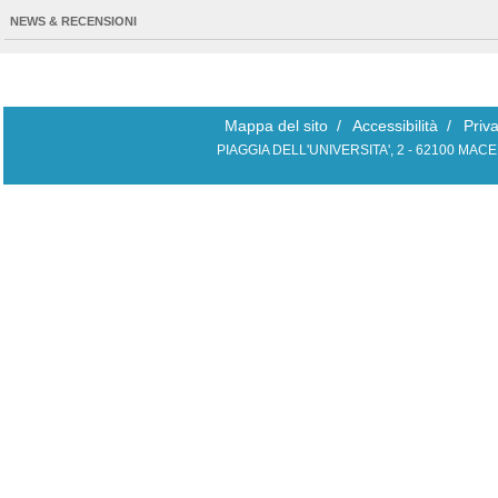
NEWS & RECENSIONI
Mappa del sito
/
Accessibilità
/
Priv
PIAGGIA DELL'UNIVERSITA', 2 - 62100 MAC