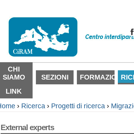
alta
i
ontenuti.
alta
lla
avigazione
ezioni
CHI
SIAMO
SEZIONI
FORMAZIONE
RI
LINK
Home
›
Ricerca
›
Progetti di ricerca
›
Migrazi
External experts