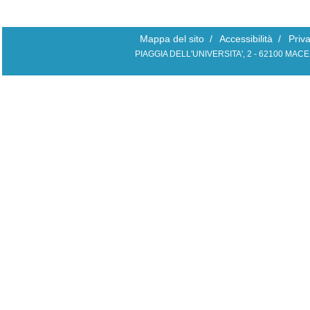
Mappa del sito
/
Accessibilità
/
Priv
PIAGGIA DELL'UNIVERSITA', 2 - 62100 MAC