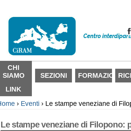
alta
i
ontenuti.
alta
lla
avigazione
ezioni
CHI
SIAMO
SEZIONI
FORMAZIONE
RI
LINK
Home
›
Eventi
›
Le stampe veneziane di Filop
Le stampe veneziane di Filopono: pr