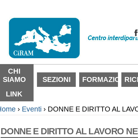
alta
i
ontenuti.
alta
lla
avigazione
ezioni
CHI
SIAMO
SEZIONI
FORMAZIONE
RI
LINK
Home
›
Eventi
›
DONNE E DIRITTO AL LA
DONNE E DIRITTO AL LAVORO N