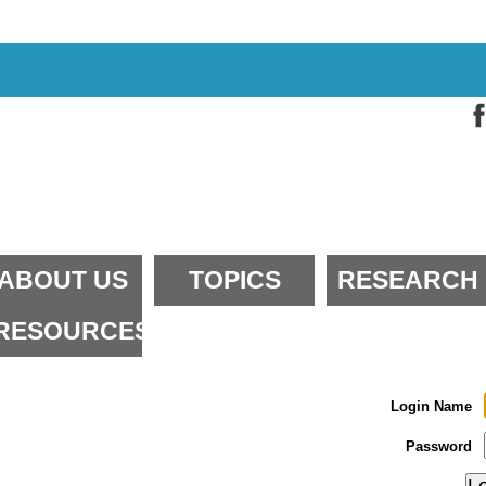
kip
o
ontent.
kip
o
avigation
ections
ABOUT US
TOPICS
RESEARCH
RESOURCES
Login Name
Password