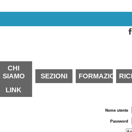
alta
i
ontenuti.
alta
lla
avigazione
ezioni
CHI
SIAMO
SEZIONI
FORMAZIONE
RI
LINK
Nome utente
Password