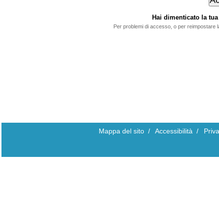
Hai dimenticato la t
Per problemi di accesso, o per reimpostare 
Mappa del sito
/
Accessibilità
/
Priv