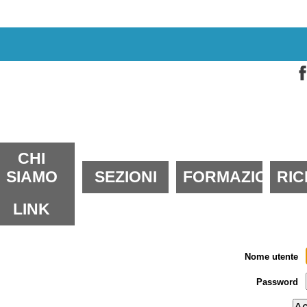
alta
i
ontenuti.
alta
lla
avigazione
ezioni
CHI
SIAMO
SEZIONI
FORMAZIONE
RI
LINK
Nome utente
Password