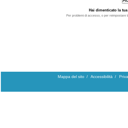
Hai dimenticato la t
Per problemi di accesso, o per reimpostare 
Mappa del sito
/
Accessibilità
/
Priv