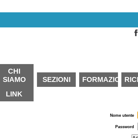
alta
i
ontenuti.
alta
lla
avigazione
ezioni
CHI
SIAMO
SEZIONI
FORMAZIONE
RI
LINK
Nome utente
Password