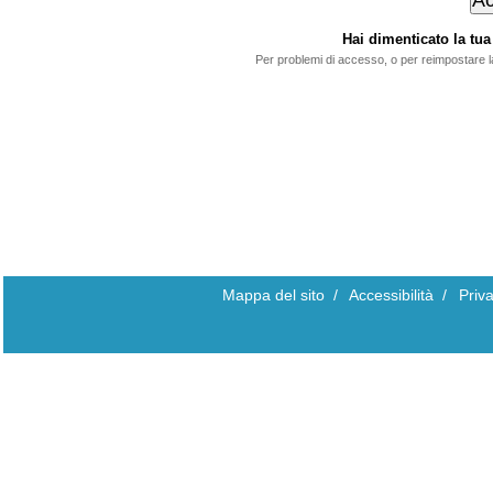
Hai dimenticato la t
Per problemi di accesso, o per reimpostare 
Mappa del sito
/
Accessibilità
/
Priv