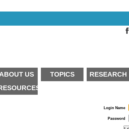
kip
o
ontent.
kip
o
avigation
ections
ABOUT US
TOPICS
RESEARCH
RESOURCES
Login Name
Password