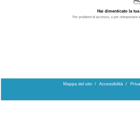
Hai dimenticato la t
Per problemi di accesso, o per reimpostare 
Mappa del sito
/
Accessibilità
/
Priv