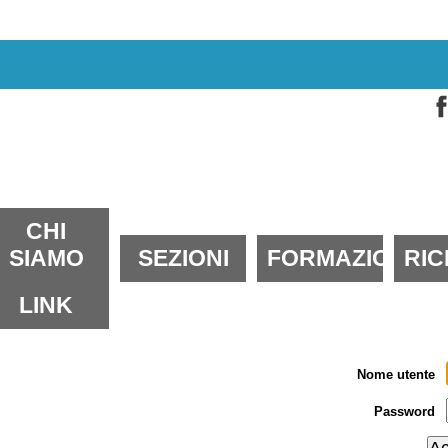
alta
i
ontenuti.
alta
lla
avigazione
ezioni
CHI
SIAMO
SEZIONI
FORMAZIONE
RI
LINK
Nome utente
Password