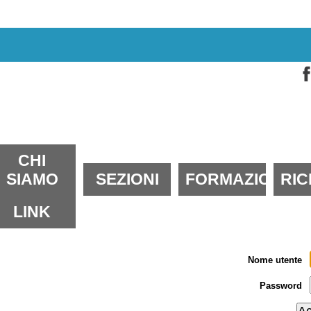
alta
i
ontenuti.
alta
lla
avigazione
ezioni
CHI
SIAMO
SEZIONI
FORMAZIONE
RI
LINK
Nome utente
Password