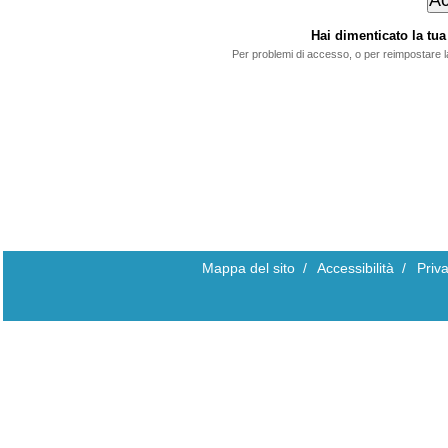
Hai dimenticato la t
Per problemi di accesso, o per reimpostare 
Mappa del sito
/
Accessibilità
/
Priv