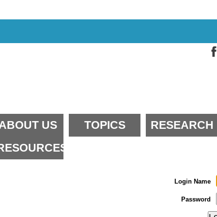
kip
o
ontent.
kip
o
avigation
ections
ABOUT US
TOPICS
RESEARCH
RESOURCES
Login Name
Password