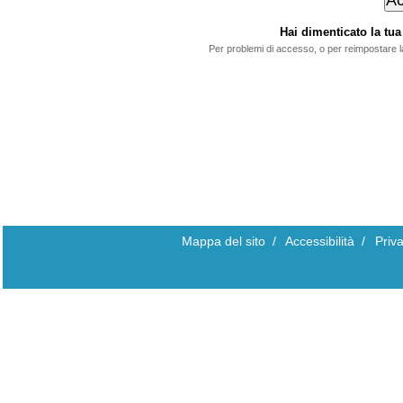
Hai dimenticato la t
Per problemi di accesso, o per reimpostare 
Mappa del sito
/
Accessibilità
/
Priv