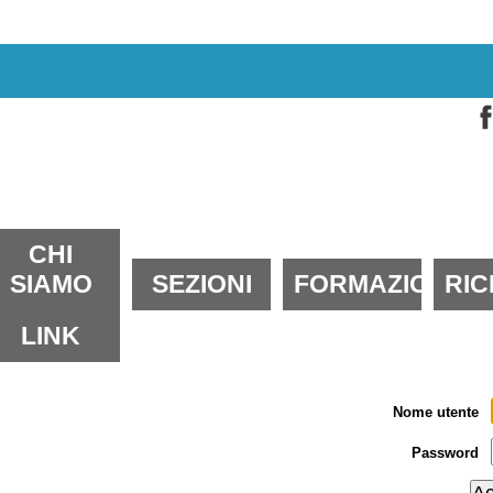
alta
i
ontenuti.
alta
lla
avigazione
ezioni
CHI
SIAMO
SEZIONI
FORMAZIONE
RI
LINK
Nome utente
Password